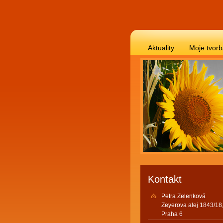
Aktuality
Moje tvor
Kontakt
Petra Zelenková
Zeyerova alej 1843/18
Praha 6