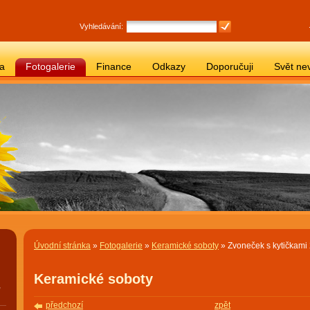
Vyhledávání:
ba
Fotogalerie
Finance
Odkazy
Doporučuji
Svět ne
Úvodní stránka
»
Fotogalerie
»
Keramické soboty
» Zvoneček s kytičkami 
Keramické soboty
,
předchozí
zpět