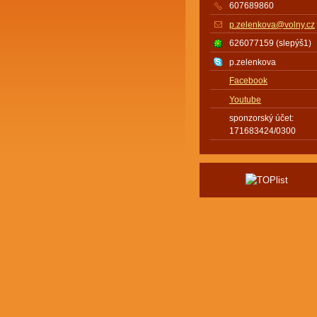
607689860
p.zelenkova@volny.cz
626077159 (slepýš1)
p.zelenkova
Facebook
Youtube
sponzorský účet:
171683424/0300