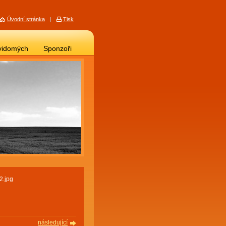
Úvodní stránka
|
Tisk
vidomých
Sponzoři
2.jpg
následující