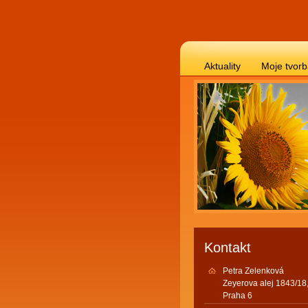
Aktuality
Moje tvor
Kontakt
Petra Zelenková
Zeyerova alej 1843/18
Praha 6