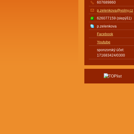
607689860
p.zelenkova@volny.cz
626077159 (slepýš1)
p.zelenkova
Facebook
Youtube
sponzorský účet:
171683424/0300