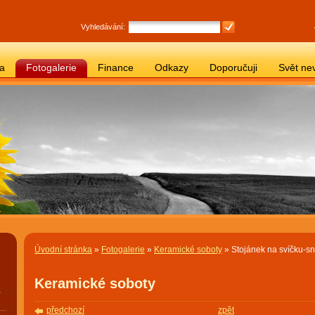
Vyhledávání:
ba
Fotogalerie
Finance
Odkazy
Doporučuji
Svět ne
Úvodní stránka
»
Fotogalerie
»
Keramické soboty
» Stojánek na svíčku-s
Keramické soboty
,
předchozí
zpět