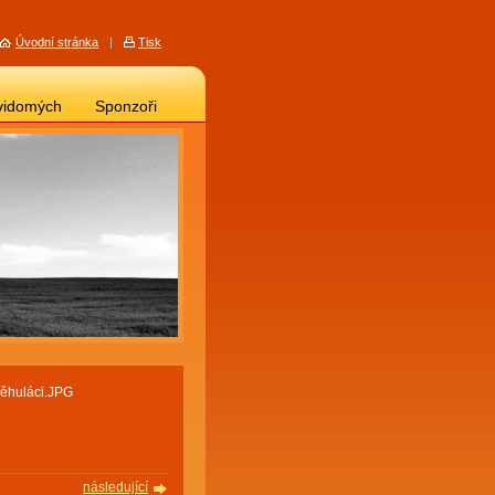
Úvodní stránka
|
Tisk
vidomých
Sponzoři
něhuláci.JPG
následující