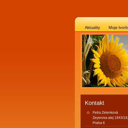
Aktuality
Moje tvor
Kontakt
Petra Zelenková
Zeyerova alej 1843/18
Praha 6