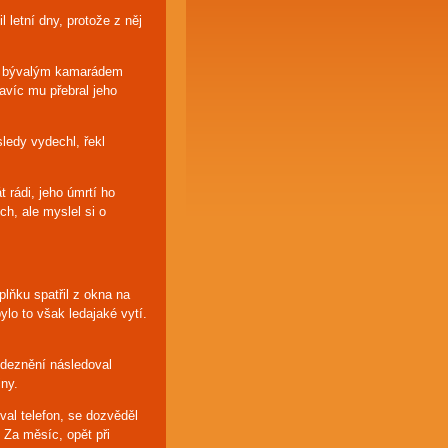
letní dny, protože z něj
ým bývalým kamarádem
navíc mu přebral jeho
ledy vydechl, řekl
 rádi, jeho úmrtí ho
ch, ale myslel si o
plňku spatřil z okna na
lo to však ledajaké vytí.
odeznění následoval
iny.
zval telefon, se dozvěděl
 Za měsíc, opět při