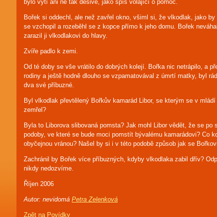
bylo vytí ani ne tak děsivé, jako spíš volající o pomoc.
Bořek si oddechl, ale než zavřel okno, všiml si, že vlkodlak, jako by
se vzchopil a rozeběhl se z kopce přímo k jeho domu. Bořek neváha
zarazil ji vlkodlakovi do hlavy.
Zvíře padlo k zemi.
Od té doby se vše vrátilo do dobrých kolejí. Bořka nic netrápilo, a př
rodiny a ještě hodně dlouho se vzpamatovával z úmrtí matky, byl rád
dva své příbuzné.
Byl vlkodlak převtělený Bořkův kamarád Libor, se kterým se v mládí
zemřel?
Byla to Liborova slibovaná pomsta? Jak mohl Libor vědět, že se po sm
podoby, ve které se bude moci pomstít bývalému kamarádovi? Co kd
obyčejnou vránou? Našel by si i v této podobě způsob jak se Bořko
Zachránil by Bořek více příbuzných, kdyby vlkodlaka zabil dřív? Od
nikdy nedozvíme.
Říjen 2006
Autor: nevidomá
Petra Zelenková
Zpět na Povídky