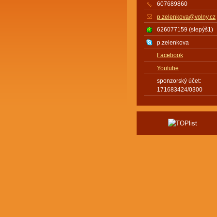
607689860
p.zelenkova@volny.cz
626077159 (slepýš1)
p.zelenkova
Facebook
Youtube
sponzorský účet:
171683424/0300