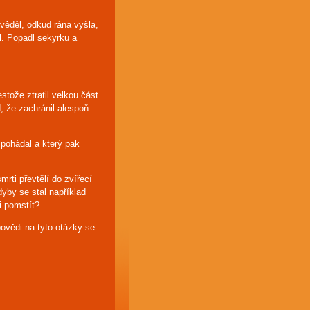
 věděl, odkud rána vyšla,
l. Popadl sekyrku a
estože ztratil velkou část
, že zachránil alespoň
 pohádal a který pak
rti převtělí do zvířecí
yby se stal například
vi pomstít?
povědi na tyto otázky se