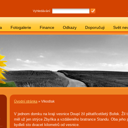
Vyhledávání:
ba
Fotogalerie
Finance
Odkazy
Doporučuji
Svět ne
Úvodní stránka
» Vlkodlak
V jednom domku na kraji vesnice Doupí žil pětatřicetiletý Bořek. Žil
,
měl už jen strýce Zbyňka a vzdáleného bratrance Standu. Oba jeho př
bydleli sto dvacet kilometrů od vesnice.