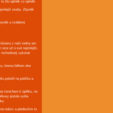
 to šlo úplněk co úplněk.
ejmilejší osobu. Zbyněk
Zbyněk a vzdálený
ůstanu z naší rodiny jen
 sice už o své nejmilejší,
ě rozhodnutý vykonat
ku, kterou během dne
ku položil na poličku a
l se čenichem k úplňku, na
ořkovy pistole vyšla
oku.
ě na měsíc a především to