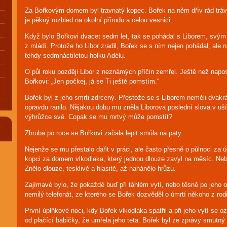
Za Bořkovým domem byl travnatý kopec. Bořek na něm dřív rád trávil 
je pěkný rozhled na okolní přírodu a celou vesnici.
Když bylo Bořkovi dvacet sedm let, tak se pohádal s Liborem, sv
z mládí. Protože ho Libor zradil, Bořek se s ním nejen pohádal, ale 
tehdy sedmnáctiletou holku Adélu.
O půl roku později Libor z neznámých příčin zemřel. Ještě než napos
Bořkovi: „Jen počkej, já se Ti ještě pomstím.“
Bořek byl z jeho smrti zdrcený. Přestože se s Liborem neměli dvakrát
opravdu ranilo. Nějakou dobu mu zněla Liborova poslední slova v uší
výhrůžce své. Copak se mu mrtvý může pomstít?
Zhruba po roce se Bořkovi začala lepit smůla na paty.
Nejenže se mu přestalo dařit v práci, ale často přesně o půlnoci za ú
kopci za domem vlkodlaka, který jednou dlouze zavyl na měsíc. Neby
Znělo dlouze, tesklivě a hlasitě, až nahánělo hrůzu.
Zajímavé bylo, že pokaždé buď při táhlém vytí, nebo těsně po jeho 
nemilý telefonát, ze kterého se Bořek dozvěděl o úmrtí někoho z rod
První úplňkové noci, kdy Bořek vlkodlaka spatřil a při jeho vytí se o
od plačící babičky, že umřela jeho teta. Bořek byl ze zprávy smutný.