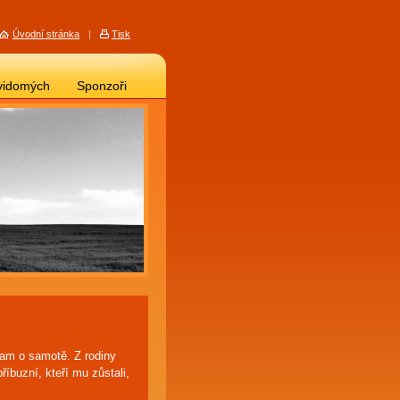
Úvodní stránka
|
Tisk
vidomých
Sponzoři
 tam o samotě. Z rodiny
íbuzní, kteří mu zůstali,