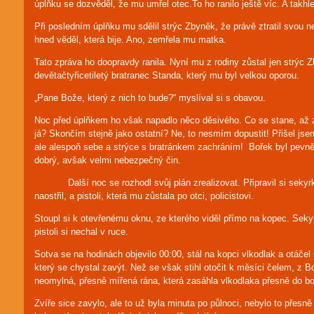
úplňku se dozvěděl, že mu umřel otec.To ho ranilo ještě víc. A takhle
Při posledním úplňku mu sdělil strýc Zbyněk, že právě ztratil svou n
hned věděl, která bije. Ano, zemřela mu matka.
Tato zpráva ho doopravdy ranila. Nyní mu z rodiny zůstal jen strýc 
devětačtyřicetiletý bratranec Standa, který mu byl velkou oporou.
„Pane Bože, který z nich to bude?“ myslíval si s obavou.
Noc před úplňkem ho však napadlo něco děsivého. Co se stane, až z
já? Skončím stejně jako ostatní? Ne, to nesmím dopustit! Přišel jsem
ale alespoň sebe a strýce s bratránkem zachráním! Bořek byl pevn
dobrý, avšak velmi nebezpečný čin.
Další noc se rozhodl svůj plán zrealizovat. Připravil si sekyr
naostřil, a pistoli, která mu zůstala po otci, policistovi.
Stoupl si k otevřenému oknu, ze kterého viděl přímo na kopec. Sekyr
pistoli si nechal v ruce.
Sotva se na hodinách objevilo 00:00, stál na kopci vlkodlak a otáče
který se chystal zavýt. Než se však stihl otočit k měsíci čelem, z B
neomylná, přesně mířená rána, která zasáhla vlkodlaka přesně do b
Zvíře sice zavylo, ale to už byla minuta po půlnoci, nebylo to přesn