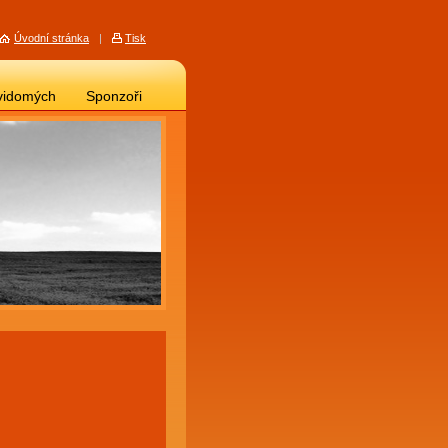
Úvodní stránka
|
Tisk
vidomých
Sponzoři