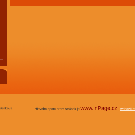
www.inPage.cz
elenková
Hlavním sponzorem stránek je
-
webové s