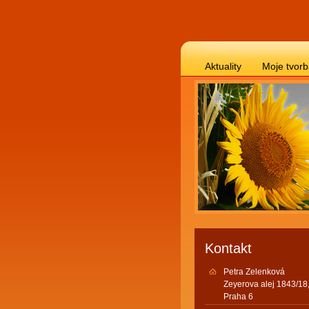
Aktuality
Moje tvor
Kontakt
Petra Zelenková
Zeyerova alej 1843/18
Praha 6