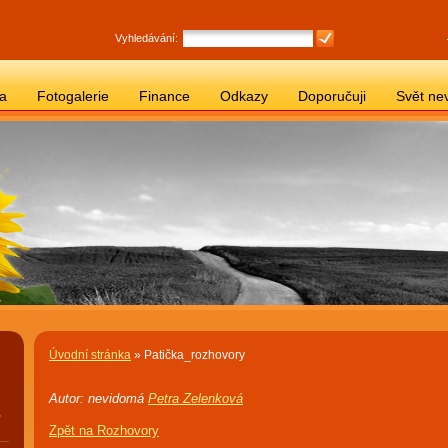
Vyhledávání:
ba
Fotogalerie
Finance
Odkazy
Doporučuji
Svět ne
Úvodní stránka
» Patička_rozhovory
Autor: nevidomá
Petra Zelenková
,
Zpět na Rozhovory