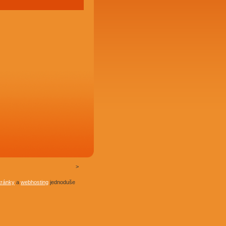
>
tránky
a
webhosting
jednoduše