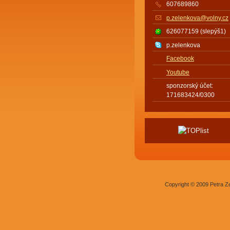
607689860
p.zelenkova@volny.cz
626077159 (slepýš1)
p.zelenkova
Facebook
Youtube
sponzorský účet:
171683424/0300
Copyright © 2009 Petra Z