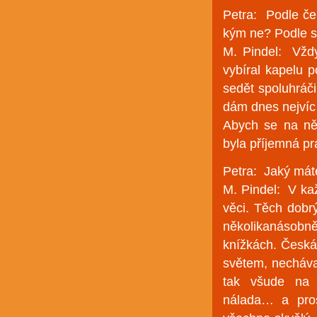
Petra: Podle če
kým ne? Podle s
M. Pindel: Vždy
vybíral kapelu p
sedět spoluhráč
dám dnes nejvíc n
Abych se na ně
byla příjemná pr
Petra: Jaký mát
M. Pindel: V kaž
věci. Těch dobr
několikanásobně
knížkách. Česká
světem, nechával
tak všude na 
nálada… a pros