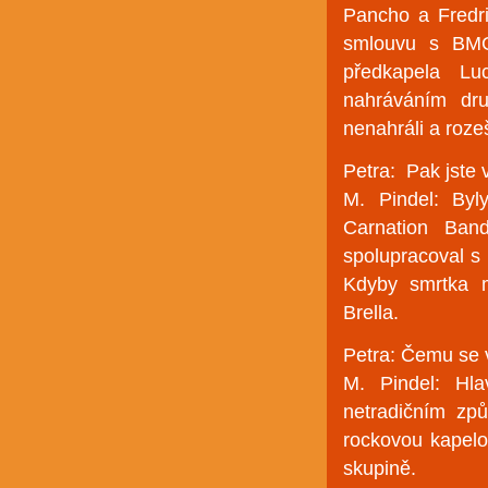
Pancho a Fredri
smlouvu s BMG 
předkapela Lu
nahráváním dr
nenahráli a rozeš
Petra: Pak jste 
M. Pindel: Byl
Carnation Band
spolupracoval s
Kdyby smrtka 
Brella.
Petra: Čemu se
M. Pindel: Hla
netradičním zp
rockovou kapelo
skupině.