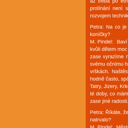
až třeba po etn
prolínání není 
rozvojem techniky
Petra: Na co j
koníčky?
M. Pindel: Baví
kvůli dětem moc
zase vyrazíme 
svému očnímu ha
vrškách. Naštěs
hodně často, sp
Tatry, Jizery, 
té doby, co máme
zase jiné radosti
Petra: Říkáte, ž
natrvalo?
M. Pindel: Město