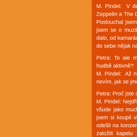
M. Pindel: V de
Zeppelin a The 
Poslouchal jsem
jsem se o muzik
dalo, od kamarád
do sebe nějak na
Petra: To ale 
hudbě aktivně?
M. Pindel: Až n
nevím, jak se jme
Petra: Proč jste 
M. Pindel: Nejdř
všude jako muc
jsem si koupil 
odešli na konzer
založili kapelu