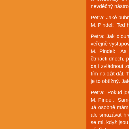
nevděčný nástroj
Petra: Jaké bub
M. Pindel: Teď h
Petra: Jak dlouh
veřejně vystupo
M. Pindel: Asi
čtrnácti dnech, 
dají zvládnout z
tím naložit dál.
je to obtížný. Ja
Petra: Pokud jde
M. Pindel: Samoz
Já osobně mám r
ale smazávat hra
se mi, když jso