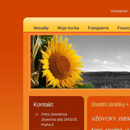
Vyhledávání:
Aktuality
Moje tvorba
Fotogalerie
Finan
Kontakt
Úvodní stránka
»
Petra Zelenková
VŽDYCKY JSEM
Zeyerova alej 1843/18,
Praha 6
Není snadné uv