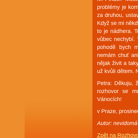
problémy je kom
za druhou, ustav
Když se mi někdy
to je nádhera. 
vůbec nechybí. 
pohodě bych me
nemám chuť ani
nějak živit a ta
už kvůli dětem. 
Petra: Děkuju, 
rozhovor se m
Vánocích!
v Praze, prosin
Autor: nevidom
Zpět na Rozhov