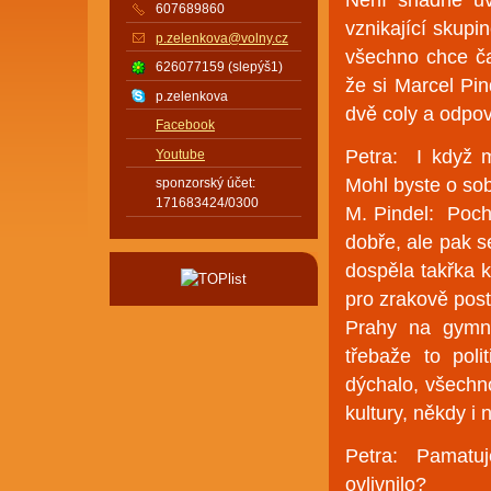
607689860
vznikající skupi
p.zelenkova@volny.cz
všechno chce ča
626077159 (slepýš1)
že si Marcel Pi
p.zelenkova
dvě coly a odpov
Facebook
Petra: I když 
Youtube
Mohl byste o sob
sponzorský účet:
171683424/0300
M. Pindel: Poch
dobře, ale pak s
dospěla takřka k
pro zrakově post
Prahy na gymná
třebaže to pol
dýchalo, všechno
kultury, někdy i
Petra: Pamatuje
ovlivnilo?