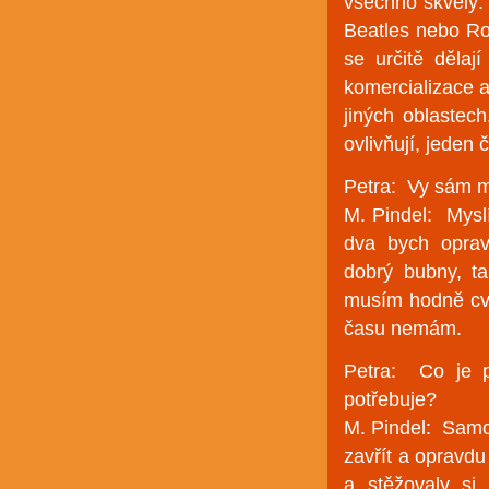
všechno skvělý. 
Beatles nebo Ro
se určitě dělají
komercializace a 
jiných oblastec
ovlivňují, jeden
Petra: Vy sám m
M. Pindel: Mysl
dva bych oprav
dobrý bubny, t
musím hodně cvi
času nemám.
Petra: Co je p
potřebuje?
M. Pindel: Samo
zavřít a opravdu
a stěžovaly si