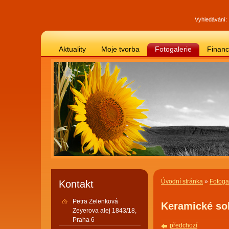
Vyhledávání:
Aktuality
Moje tvorba
Fotogalerie
Finan
Úvodní stránka
»
Fotoga
Kontakt
Petra Zelenková
Keramické so
Zeyerova alej 1843/18,
Praha 6
předchozí