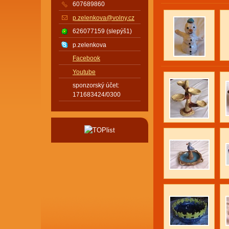
607689860
p.zelenkova@volny.cz
626077159 (slepýš1)
p.zelenkova
Facebook
Youtube
sponzorský účet:
171683424/0300