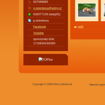
607689860
p.zelenkova@volny.cz
626077159 (slepýš1)
p.zelenkova
zpět
Facebook
Youtube
sponzorský účet:
171683424/0300
Copyright © 2009 Petra Zelenková
Hlavním spon