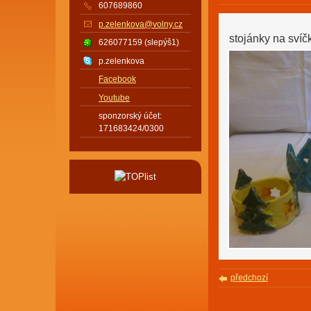
607689860
p.zelenkova@volny.cz
stojánky na svíč
626077159 (slepýš1)
p.zelenkova
Facebook
Youtube
sponzorský účet:
171683424/0300
předchozí