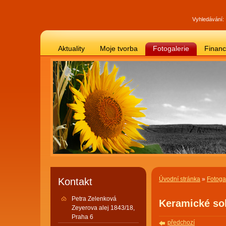
Vyhledávání:
Aktuality
Moje tvorba
Fotogalerie
Finan
Úvodní stránka
»
Fotoga
Kontakt
Petra Zelenková
Keramické so
Zeyerova alej 1843/18,
Praha 6
předchozí