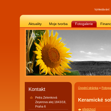
Vyhledávání:
Aktuality
Moje tvorba
Fotogalerie
Finan
Úvodní stránka
»
Fotoga
Kontakt
Petra Zelenková
Keramické so
Zeyerova alej 1843/18,
Praha 6
předchozí