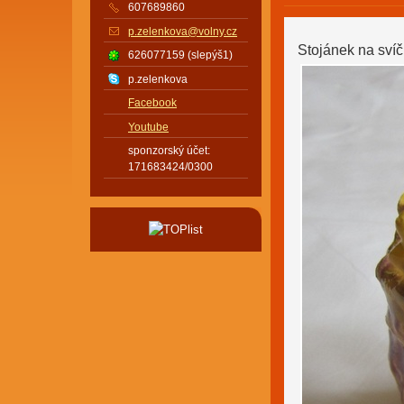
607689860
p.zelenkova@volny.cz
Stojánek na sví
626077159 (slepýš1)
p.zelenkova
Facebook
Youtube
sponzorský účet:
171683424/0300